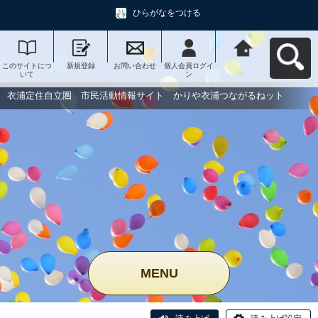
ひらがなをつける
このサイトにつ
新規登録
お問い合わせ
個人会員ログイ
衣浦定住自立
いて
ン
圏 市民活動情
報サイト かり
や衣浦つながる
衣浦定住自立圏 市民活動情報サイト かりや衣浦つながるねット
ねットへ戻る
MENU