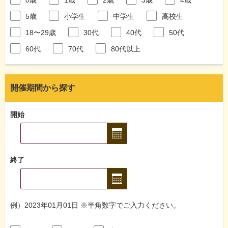
5歳
小学生
中学生
高校生
18〜29歳
30代
40代
50代
60代
70代
80代以上
開催期間から探す
開始
終了
例）2023年01月01日 ※半角数字でご入力ください。