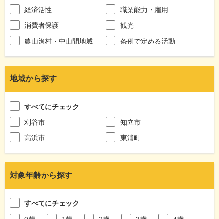
経済活性
職業能力・雇用
消費者保護
観光
農山漁村・中山間地域
条例で定める活動
地域から探す
すべてにチェック
刈谷市
知立市
高浜市
東浦町
対象年齢から探す
すべてにチェック
0歳
1歳
2歳
3歳
4歳