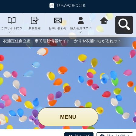
ひらがなをつける
このサイトにつ
新規登録
お問い合わせ
個人会員ログイ
衣浦定住自立
いて
ン
圏 市民活動情
報サイト かり
や衣浦つながる
衣浦定住自立圏 市民活動情報サイト かりや衣浦つながるねット
ねットへ戻る
MENU