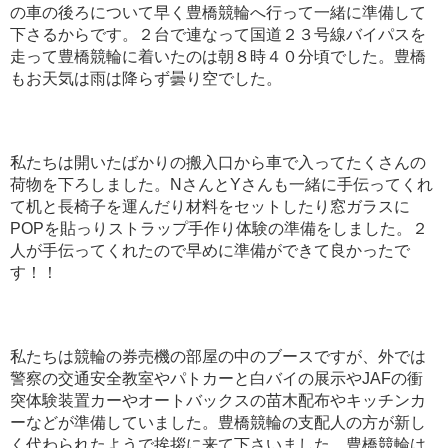
の車の後ろについて早く豊橋競輪へ行って一緒に準備して
下さるからです。２台で連なって国道２３号線バイパスを
走って豊橋競輪に着いたのは朝８時４０分頃でした。豊橋
もお天気は雨は降らず曇り空でした。
私たちは開いたばかりの搬入口から車で入ってたくさんの
荷物を下ろしました。NさんとYさんも一緒に手伝ってくれ
て机と長椅子を運んだり材料をセットしたり窓ガラスに
POPを貼っりストラップ手作り体験の準備をしました。２
人が手伝ってくれたので早めに準備ができて良かったで
す！！
私たちは競輪の券売機の部屋の中のブースですが、外では
警察の交通安全教室やパトカーと白バイの展示やJAFの衝
突体験装置カーやオートバックスの苗木配布やキッチンカ
ーなどが準備していました。豊橋競輪の支配人の方が新し
く代わられたようで挨拶に来て下さいました。豊橋競輪は