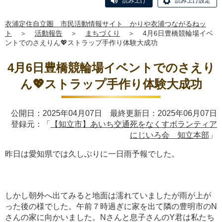
読み上げ
読み上げ設定
衣浦定住自立圏 市民活動情報サイト かりや衣浦つながるねッ
ト
＞
活動報告
＞
まちづくり
＞
4月6日豊橋競輪場イベ
ントでのさえりん💖ストラップ手作り体験大成功
4月6日豊橋競輪場イベントでのさえり
ん💖ストラップ手作り体験大成功
公開日：2025年04月07日 最終更新日：2025年06月07日
登録元：「
【知立市】あいち交通死をなくすボランティア
にじいろ会 知立本部
」
昨日は愛知県では久しぶりに一日雨予報でした。
しかし朝外へ出てみると地面は濡れていましたが雨が上が
った後の様でした。午前７時過ぎに家を出て隣の豊明市のN
さんの家に向かいました。Nさんと息子さんのY君は私たち