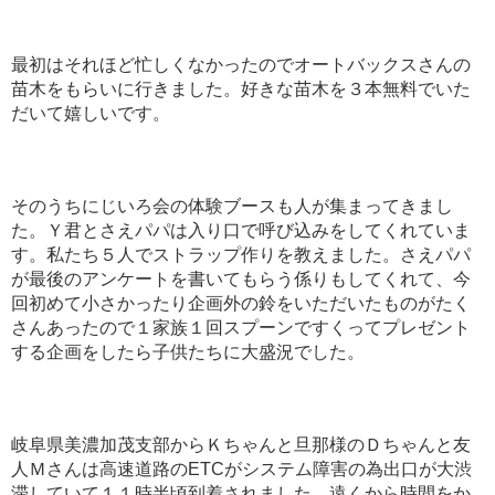
最初はそれほど忙しくなかったのでオートバックスさんの
苗木をもらいに行きました。好きな苗木を３本無料でいた
だいて嬉しいです。
そのうちにじいろ会の体験ブースも人が集まってきまし
た。Ｙ君とさえパパは入り口で呼び込みをしてくれていま
す。私たち５人でストラップ作りを教えました。さえパパ
が最後のアンケートを書いてもらう係りもしてくれて、今
回初めて小さかったり企画外の鈴をいただいたものがたく
さんあったので１家族１回スプーンですくってプレゼント
する企画をしたら子供たちに大盛況でした。
岐阜県美濃加茂支部からＫちゃんと旦那様のＤちゃんと友
人Ｍさんは高速道路のETCがシステム障害の為出口が大渋
滞していて１１時半頃到着されました。遠くから時間をか