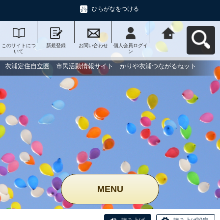
ひらがなをつける
このサイトにつ
新規登録
お問い合わせ
個人会員ログイ
衣浦定住自立
いて
ン
圏 市民活動情
報サイト かり
や衣浦つながる
衣浦定住自立圏 市民活動情報サイト かりや衣浦つながるねット
ねットへ戻る
MENU