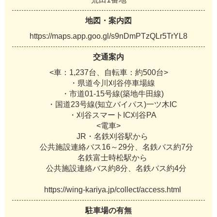
地図・案内図
https://maps.app.goo.gl/s9nDmPTzQLr5TrYL8
交通案内
<車：1,237台、自転車：約500台>
・県道今川刈谷停車場線
・市道01-15号線(築地牛田線)
・国道23号線(知立バイパス)一ツ木IC
・刈谷スマートIC刈谷PA
<電車>
JR・名鉄刈谷駅から
公共施設連絡バス16～29分、名鉄バス約7分
名鉄富士時松駅から
公共施設連絡バス約8分、名鉄バス約4分
https://wing-kariya.jp/collect/access.html
駐車場の有無