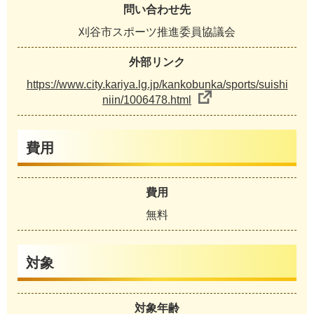
問い合わせ先
刈谷市スポーツ推進委員協議会
外部リンク
https://www.city.kariya.lg.jp/kankobunka/sports/suishi
niin/1006478.html
費用
費用
無料
対象
対象年齢