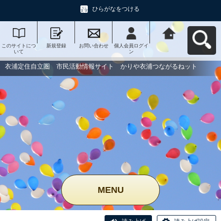
ひらがなをつける
このサイトにつ
新規登録
お問い合わせ
個人会員ログイ
衣浦定住自立
いて
ン
圏 市民活動情
報サイト かり
や衣浦つながる
衣浦定住自立圏 市民活動情報サイト かりや衣浦つながるねット
ねットへ戻る
MENU