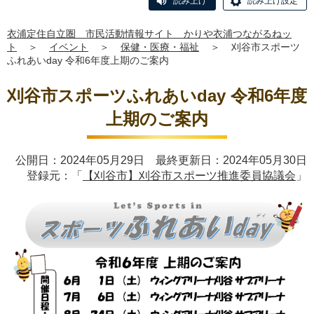
読み上げ
読み上げ設定
衣浦定住自立圏 市民活動情報サイト かりや衣浦つながるねッ
ト
＞
イベント
＞
保健・医療・福祉
＞
刈谷市スポーツ
ふれあいday 令和6年度上期のご案内
刈谷市スポーツふれあいday 令和6年度
上期のご案内
公開日：2024年05月29日 最終更新日：2024年05月30日
登録元：「
【刈谷市】刈谷市スポーツ推進委員協議会
」