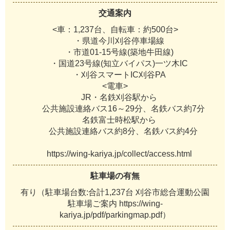
交通案内
<車：1,237台、自転車：約500台>
・県道今川刈谷停車場線
・市道01-15号線(築地牛田線)
・国道23号線(知立バイパス)一ツ木IC
・刈谷スマートIC刈谷PA
<電車>
JR・名鉄刈谷駅から
公共施設連絡バス16～29分、名鉄バス約7分
名鉄富士時松駅から
公共施設連絡バス約8分、名鉄バス約4分
https://wing-kariya.jp/collect/access.html
駐車場の有無
有り（駐車場台数:合計1,237台 刈谷市総合運動公園
駐車場ご案内 https://wing-
kariya.jp/pdf/parkingmap.pdf）