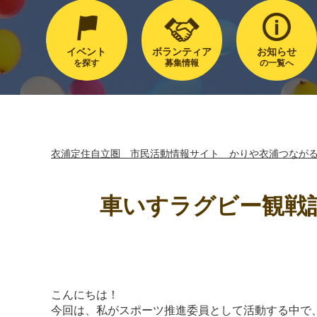
イベント
ボランティア
お知らせ
を探す
募集情報
の一覧へ
衣浦定住自立圏 市民活動情報サイト かりや衣浦つなが
車いすラグビー観戦記
こんにちは！
今回は、私がスポーツ推進委員として活動する中で