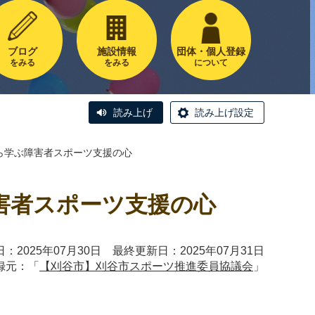
ブログ
施設情報
団体・個人登録
をみる
をみる
について
読み上げ
読み上げ設定
から学ぶ障害者スポーツ支援の心
障害者スポーツ支援の心
：2025年07月30日 最終更新日：2025年07月31日
録元：「
【刈谷市】刈谷市スポーツ推進委員協議会
」
。