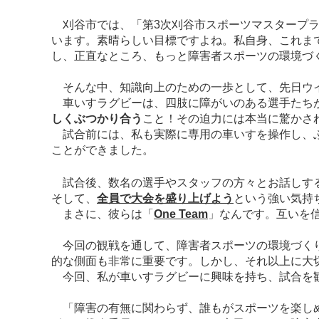
刈谷市では、「第3次刈谷市スポーツマスタープラ
います。素晴らしい目標ですよね。私自身、これま
し、正直なところ、もっと障害者スポーツの環境づ
そんな中、知識向上のための一歩として、先日ウ
車いすラグビーは、四肢に障がいのある選手たちが
しくぶつかり合う
こと！その迫力には本当に驚かさ
試合前には、私も実際に専用の車いすを操作し、ぶ
ことができました。
試合後、数名の選手やスタッフの方々とお話しする
そして、
全員で大会を盛り上げよう
という強い気持
まさに、彼らは「
One Team
」なんです。互いを
今回の観戦を通して、障害者スポーツの環境づくり
的な側面も非常に重要です。しかし、それ以上に大
今回、私が車いすラグビーに興味を持ち、試合を観
「障害の有無に関わらず、誰もがスポーツを楽しめ