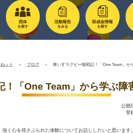
団体
活動報告
助成金情報
を探す
をみる
を探す
るねット
＞
ブログ
＞
車いすラグビー観戦記！「One Team」
！「One Team」から学ぶ
公開日
登
、強く心を揺さぶられた体験についてお話ししたいと思います