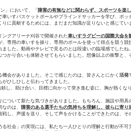
ン」において、「
障害の有無などに関わらず、スポーツを楽
で車いすバスケットボールやブラインドサッカーを学び、ボッ
くりに貢献するためには、まだまだ知識が足りないと感じてい
イングアリーナ刈谷で開催された
車いすラグビーの国際大会を
、専用の車いすを操り、専用のボールを使って得点を競う競
れました。動画やテレビで見るのとは段違いの臨場感でしたね
つかり合いも体験させてもらいました。想像以上の衝撃と、
機会がありました。そこで感じたのは、皆さんとにかく
活発
ちがひしひしと伝わってきました。
信頼し、助け合い、目標に向かって突き進む姿に、胸が熱くな
について新たな気づきがありました。もちろん、施設や用具
切なのは、
障害のある選手たちの気持ちを理解し、彼らに寄り
戦し、声援を送り、そして声をかけることができたのは、そ
る社会」の実現には、私たち一人ひとりの理解と行動が不可