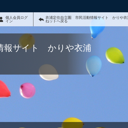
個人会員ログ
衣浦定住自立圏 市民活動情報サイト かりや衣
イン
ねットへ戻る
情報サイト かりや衣浦