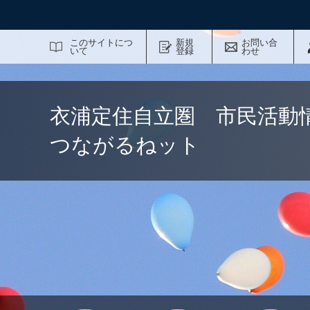
サイト内検索
このサイトにつ
新規
お問い合
いて
登録
わせ
衣浦定住自立圏 市民活動
つながるねット