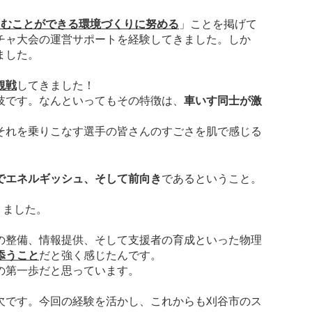
しむことができる環境づくりに努める
」ことを掲げて
チャ大会の運営サポートを経験してきました。しか
ました。
観戦
してきました！
技です。なんといってもその特徴は、
車いす同士が激
。
それを乗りこなす選手の皆さんのすごさを肌で感じる
でエネルギッシュ、そして前向き
であるということ。
りました。
の整備、情報提供、そして支援者の育成といった物理
添うこと
だと強く感じたんです。
の第一歩だと思っています。
欠です。今回の経験を活かし、これからも刈谷市のス