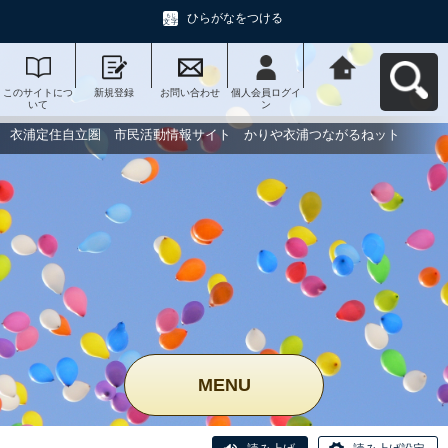
ひらがなをつける
このサイトにつ
新規登録
お問い合わせ
個人会員ログイ
衣浦定住自立
いて
ン
圏 市民活動情
報サイト かり
や衣浦つながる
衣浦定住自立圏 市民活動情報サイト かりや衣浦つながるねット
ねットへ戻る
MENU