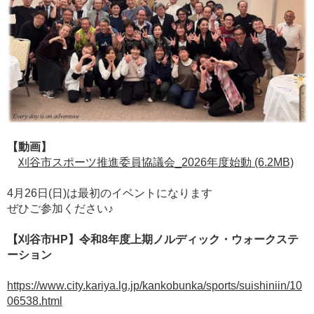
【動画】
刈谷市スポーツ推進委員協議会_2026年度始動 (6.2MB)
4月26日(日)は最初のイベントになります
ぜひご参加ください♪
【刈谷市HP】令和8年度上期ノルディック・ウォークステ
ーション
https://www.city.kariya.lg.jp/kankobunka/sports/suishiniin/10
06538.html