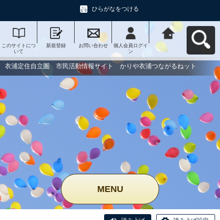
ひらがなをつける
このサイトにつ
新規登録
お問い合わせ
個人会員ログイ
衣浦定住自立
いて
ン
圏 市民活動情
報サイト かり
や衣浦つながる
衣浦定住自立圏 市民活動情報サイト かりや衣浦つながるねット
ねットへ戻る
MENU