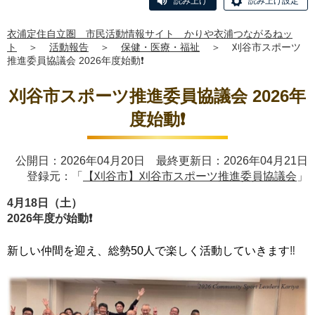
読み上げ
読み上げ設定
衣浦定住自立圏 市民活動情報サイト かりや衣浦つながるねッ
ト
＞
活動報告
＞
保健・医療・福祉
＞
刈谷市スポーツ
推進委員協議会 2026年度始動❗️
刈谷市スポーツ推進委員協議会 2026年
度始動❗️
公開日：2026年04月20日 最終更新日：2026年04月21日
登録元：「
【刈谷市】刈谷市スポーツ推進委員協議会
」
4月18日（土）
2026年度が始動❗️
新しい仲間を迎え、総勢50人で楽しく活動していきます
‼️