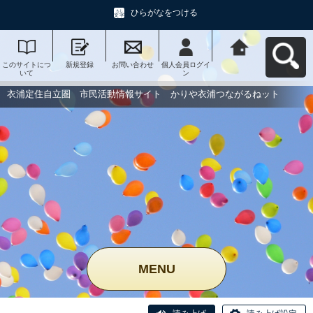
ひらがなをつける
このサイトにつ
新規登録
お問い合わせ
個人会員ログイ
衣浦定住自立
いて
ン
圏 市民活動情
報サイト かり
や衣浦つながる
衣浦定住自立圏 市民活動情報サイト かりや衣浦つながるねット
ねットへ戻る
MENU