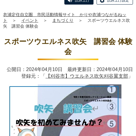
読み上げ
読み上げ設定
衣浦定住自立圏 市民活動情報サイト かりや衣浦つながるねッ
ト
＞
イベント
＞
まちづくり
＞
スポーツウエルネス吹
矢 講習会 体験会
スポーツウエルネス吹矢 講習会 体験
会
公開日：2024年04月10日 最終更新日：2024年04月10日
登録元：「
【刈谷市】ウエルネス吹矢刈谷翼支部
」