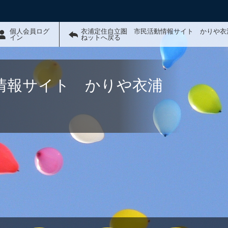
個人会員ログ
衣浦定住自立圏 市民活動情報サイト かりや衣
イン
ねットへ戻る
情報サイト かりや衣浦