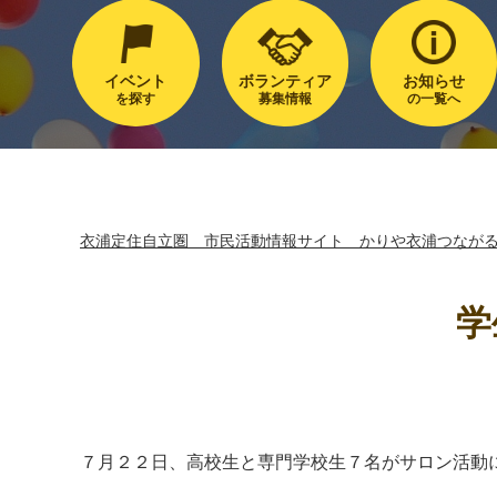
イベント
ボランティア
お知らせ
を探す
募集情報
の一覧へ
衣浦定住自立圏 市民活動情報サイト かりや衣浦つなが
学
７月２２日、高校生と専門学校生７名がサロン活動