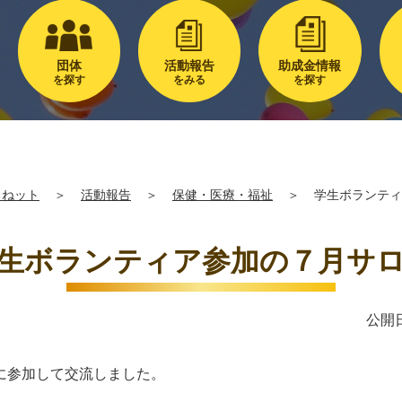
団体
活動報告
助成金情報
を探す
をみる
を探す
るねット
＞
活動報告
＞
保健・医療・福祉
＞
学生ボランティ
生ボランティア参加の７月サ
公開日
に参加して交流しました。