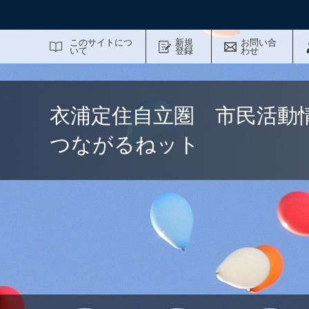
サイト内検索
このサイトにつ
新規
お問い合
いて
登録
わせ
衣浦定住自立圏 市民活動
つながるねット