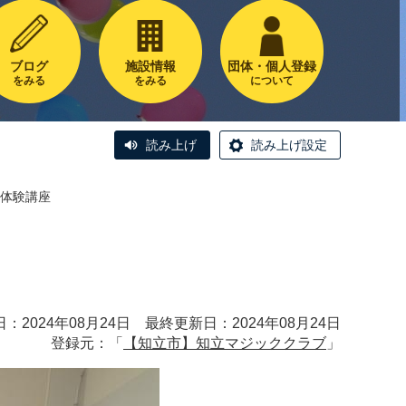
ブログ
施設情報
団体・個人登録
をみる
をみる
について
読み上げ
読み上げ設定
体験講座
：2024年08月24日 最終更新日：2024年08月24日
登録元：「
【知立市】知立マジッククラブ
」