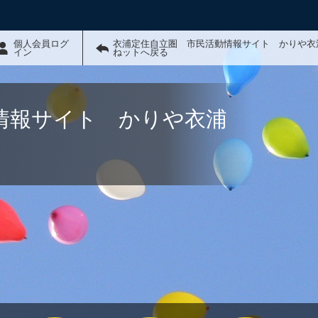
個人会員ログ
衣浦定住自立圏 市民活動情報サイト かりや衣
イン
ねットへ戻る
情報サイト かりや衣浦