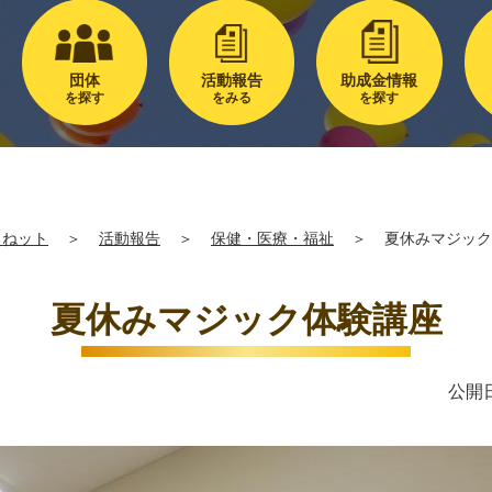
団体
活動報告
助成金情報
を探す
をみる
を探す
るねット
＞
活動報告
＞
保健・医療・福祉
＞
夏休みマジック
夏休みマジック体験講座
公開日