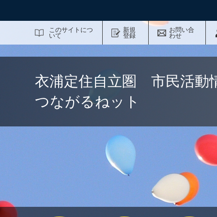
サイト内検索
このサイトにつ
新規
お問い合
いて
登録
わせ
衣浦定住自立圏 市民活動
つながるねット