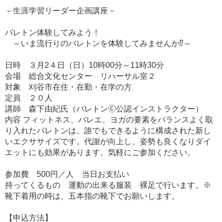
－生涯学習リーダー企画講座－
バレトン体験してみよう！
～いま流行りのバレトンを体験してみませんか⁉～
日時 ３月2４日（日）10時00分～11時30分
会場 総合文化センター リハーサル室２
対象 刈谷市在住・在勤・在学の方
定員 ２０人
講師 森下由紀氏（バレトン🄫公認インストラクター）
内容 フィットネス、バレエ、ヨガの要素をバランスよく取
り入れたバレトンは、誰でもできるように構成された新し
いエクササイズです。代謝が向上し、姿勢も良くなりダイ
エットにも効果があります。気軽にご参加ください。
参加費 500円／人 当日お支払い
持ってくるもの 運動の出来る服装 裸足で行います。※
靴下着用の時は、五本指の靴下でお願いします。
【申込方法】