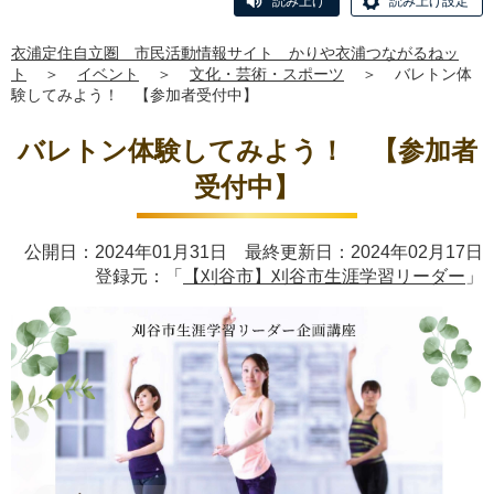
読み上げ
読み上げ設定
衣浦定住自立圏 市民活動情報サイト かりや衣浦つながるねッ
ト
＞
イベント
＞
文化・芸術・スポーツ
＞
バレトン体
験してみよう！ 【参加者受付中】
バレトン体験してみよう！ 【参加者
受付中】
公開日：2024年01月31日 最終更新日：2024年02月17日
登録元：「
【刈谷市】刈谷市生涯学習リーダー
」