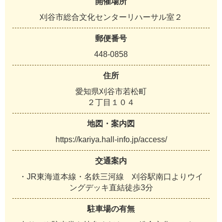
開催場所
刈谷市総合文化センターリハーサル室２
郵便番号
448-0858
住所
愛知県刈谷市若松町
２丁目１０４
地図・案内図
https://kariya.hall-info.jp/access/
交通案内
・JR東海道本線・名鉄三河線 刈谷駅南口よりウイ
ングデッキ直結徒歩3分
駐車場の有無