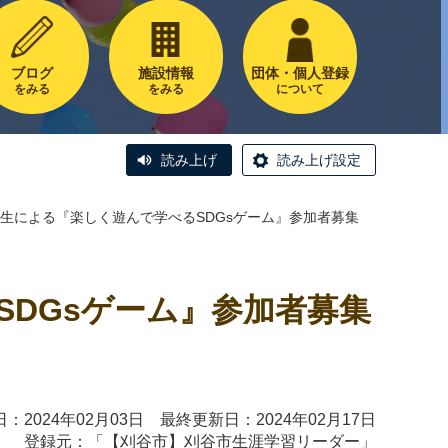
ブログ
施設情報
団体・個人登録
をみる
をみる
について
読み上げ
読み上げ設定
生による『楽しく遊んで学べるSDGsゲーム』参加者募集
DGsゲーム』参加者募集
：2024年02月03日 最終更新日：2024年02月17日
登録元：「
【刈谷市】刈谷市生涯学習リーダー
」