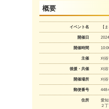
概要
イベント名
【ま
開催日
20
開催時間
10:
主催
刈谷
後援・共催
刈谷
開催場所
刈谷
郵便番号
448-
住所
愛知
２丁