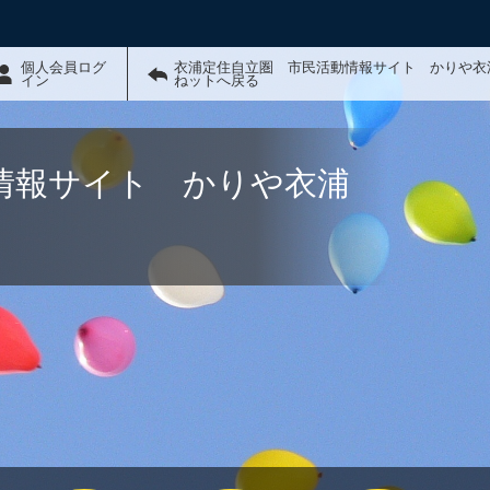
個人会員ログ
衣浦定住自立圏 市民活動情報サイト かりや衣
イン
ねットへ戻る
情報サイト かりや衣浦