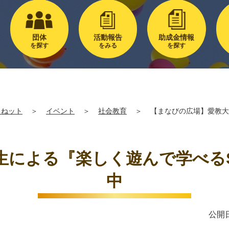
団体
活動報告
助成金情報
を探す
をみる
を探す
るねット
＞
イベント
＞
社会教育
＞
【まなびの広場】愛教大
生による『楽しく遊んで学べるS
中
公開日