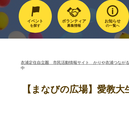
イベント
ボランティア
お知らせ
を探す
募集情報
の一覧へ
衣浦定住自立圏 市民活動情報サイト かりや衣浦つなが
中
【まなびの広場】愛教大