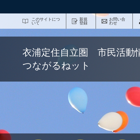
サイト内検索
このサイトにつ
新規
お問い合
いて
登録
わせ
衣浦定住自立圏 市民活動
つながるねット