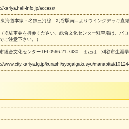
://kariya.hall-info.jp/access/
R東海道本線・名鉄三河線 刈谷駅南口よりウイングデッキ直結
（※駐車券を持参ください。総合文化センター駐車場は、バロ
でご注意下さい。）
市総合文化センターTEL0566-21-7430 または 刈谷市生涯学習課T
s://www.city.kariya.lg.jp/kurashi/syogaigakusyu/manabitai/10124