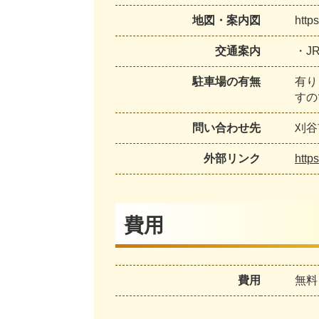
地図・案内図
https
交通案内
・J
駐車場の有無
有り
すの
問い合わせ先
刈谷
外部リンク
http
費用
費用
無料