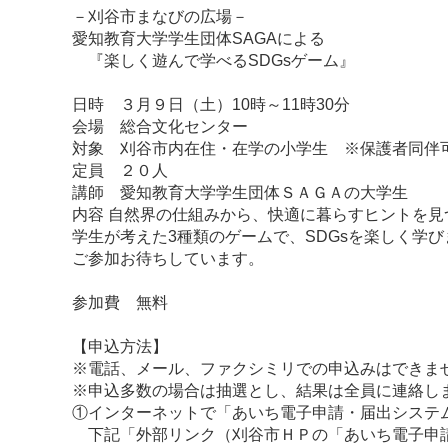
－刈谷市まなびの広場－
愛知教育大学学生団体SAGAによる
『楽しく遊んで学べるSDGsゲーム』
日時 ３月９日（土）10時～11時30分
会場 総合文化センター
対象 刈谷市内在住・在学の小学生 ※保護者同伴
定員 ２０人
講師 愛知教育大学学生団体ＳＡＧＡの大学生
内容 自然界の仕組みから、快適に暮らすヒントを見
学生が考えた3種類のゲームで、SDGsを楽しく学び
ご参加お待ちしています。
参加費 無料
【申込方法】
※電話、メール、ファクシミリでの申込みはできま
※申込多数の場合は抽選とし、結果は全員に連絡し
①インターネットで「あいち電子申請・届出システ
下記「外部リンク（刈谷市ＨＰの「あいち電子申