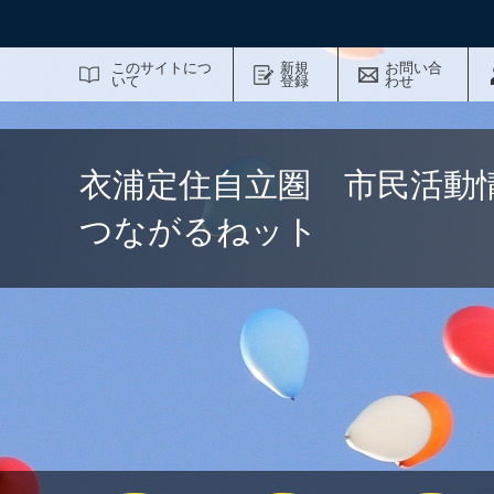
サイト内検索
このサイトにつ
新規
お問い合
いて
登録
わせ
衣浦定住自立圏 市民活動
つながるねット