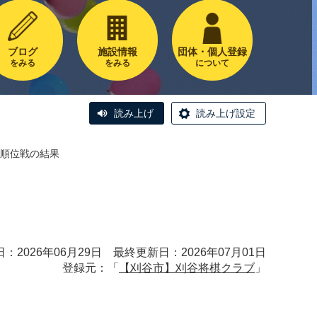
ブログ
施設情報
団体・個人登録
をみる
をみる
について
読み上げ
読み上げ設定
順位戦の結果
：2026年06月29日 最終更新日：2026年07月01日
登録元：「
【刈谷市】刈谷将棋クラブ
」