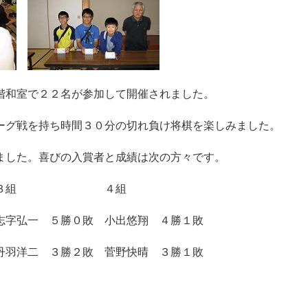
階和室で２２名が参加して開催されました。
ーグ戦を持ち時間３０分の切れ負け将棋を楽しみました。
ました。喜びの入賞者と成績は次の方々です。
組 ４組
志字弘一 ５勝０敗 小出悠翔 ４勝１敗
丹羽洋二 ３勝２敗 菅野快晴 ３勝１敗