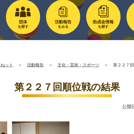
団体
活動報告
助成金情報
を探す
をみる
を探す
るねット
＞
活動報告
＞
文化・芸術・スポーツ
＞
第２２７回
第２２７回順位戦の結果
公開日