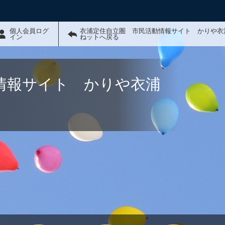
個人会員ログ
衣浦定住自立圏 市民活動情報サイト かりや衣
イン
ねットへ戻る
情報サイト かりや衣浦