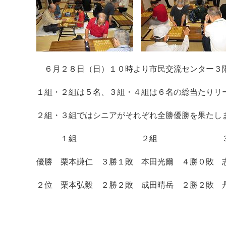
６月２８日（日）１０時より市民交流センター３
１組・２組は５名、３組・４組は６名の総当たりリ
２組・３組ではシニアがそれぞれ全勝優勝を果たし
１組 ２組 ３
優勝 栗本謙仁 ３勝１敗 本田光爾 ４勝０敗 
２位 栗本弘毅 ２勝２敗 成田晴岳 ２勝２敗 