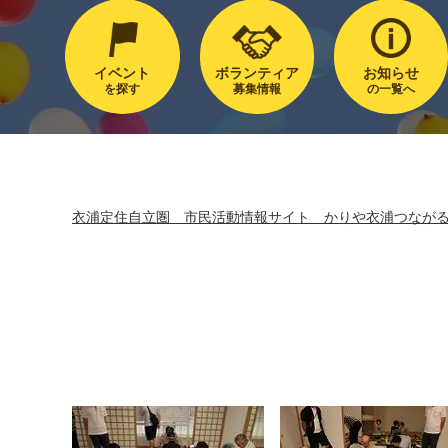
イベント
ボランティア
お知らせ
を探す
募集情報
の一覧へ
衣浦定住自立圏 市民活動情報サイト かりや衣浦つなが