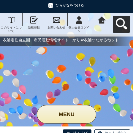
ひらがなをつける
このサイトにつ
新規登録
お問い合わせ
個人会員ログイ
衣浦定住自立
いて
ン
圏 市民活動情
報サイト かり
や衣浦つながる
衣浦定住自立圏 市民活動情報サイト かりや衣浦つながるねット
ねットへ戻る
MENU