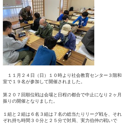
１１月２４日（日）１０時より社会教育センター３階和
室で１９名が参加して開催されました。
第２０７回順位戦は会場と日程の都合で中止になり２ヶ月
振りの開催となりました。
１組と２組は６名３組は７名の総当たりリーグ戦を、それ
ぞれ持ち時間３０分と２５分で対局、実力伯仲の戦いで