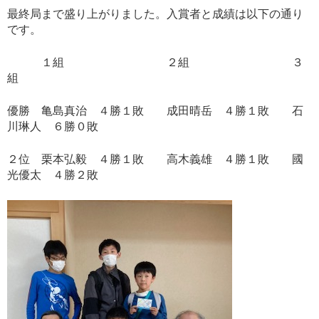
最終局まで盛り上がりました。入賞者と成績は以下の通り
です。
１組 ２組 ３
組
優勝 亀島真治 ４勝１敗 成田晴岳 ４勝１敗 石
川琳人 ６勝０敗
２位 栗本弘毅 ４勝１敗 高木義雄 ４勝１敗 國
光優太 ４勝２敗