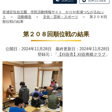
読み上げ
読み上げ設定
衣浦定住自立圏 市民活動情報サイト かりや衣浦つながるねッ
ト
＞
活動報告
＞
文化・芸術・スポーツ
＞
第２０８回
順位戦の結果
第２０８回順位戦の結果
公開日：2024年11月28日 最終更新日：2024年11月28日
登録元：「
【刈谷市】刈谷将棋クラブ
」