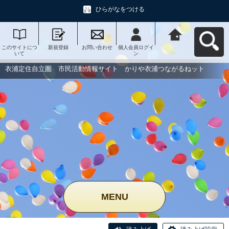
ひらがなをつける
このサイトにつ
新規登録
お問い合わせ
個人会員ログイ
衣浦定住自立
いて
ン
圏 市民活動情
報サイト かり
や衣浦つながる
衣浦定住自立圏 市民活動情報サイト かりや衣浦つながるねット
ねットへ戻る
MENU