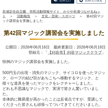
読み上げ
読み上げ設定
衣浦定住自立圏 市民活動情報サイト かりや衣浦つながるねッ
ト
＞
活動報告
＞
文化・芸術・スポーツ
＞
第42回マジ
ック講習会を実施しました
第42回マジック講習会を実施しました
公開日：2026年06月16日 最終更新日：2026年06月18日
登録元：「
【刈谷市】刈谷マジッククラブ
」
恒例のマジック講習会を実施しました。
500円玉の出現・消失のマジック、サイコロを使ったマジッ
ク、ロープの結び目があちこちへ移動するマジック、と
様々な道具を使ったマジックをレクチャーしました。
どれも不思議なマジックで、実演で皆さん驚いていまし
た。
全体的に難易度が高かったことは反省点ですが、受講して
くださった皆さんも頑張ってついてきてくださいました。