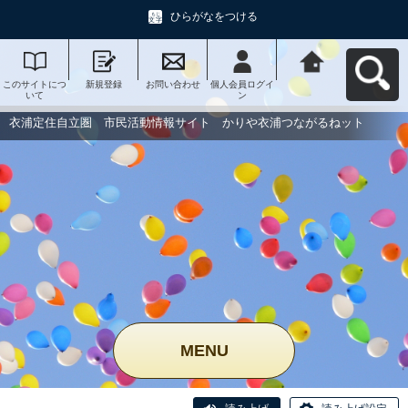
ひらがなをつける
このサイトにつ
新規登録
お問い合わせ
個人会員ログイ
衣浦定住自立
いて
ン
圏 市民活動情
報サイト かり
や衣浦つながる
衣浦定住自立圏 市民活動情報サイト かりや衣浦つながるねット
ねットへ戻る
MENU