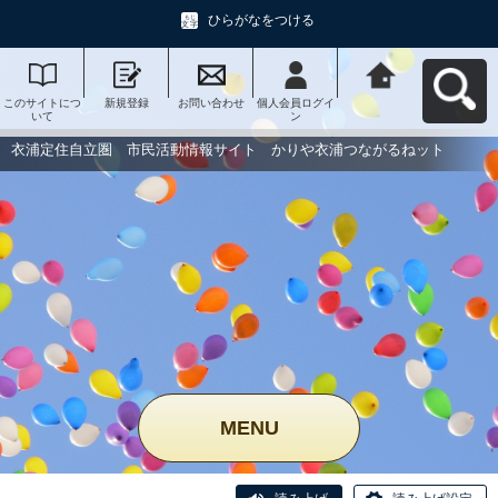
ひらがなをつける
このサイトにつ
新規登録
お問い合わせ
個人会員ログイ
衣浦定住自立
いて
ン
圏 市民活動情
報サイト かり
や衣浦つながる
衣浦定住自立圏 市民活動情報サイト かりや衣浦つながるねット
ねットへ戻る
MENU