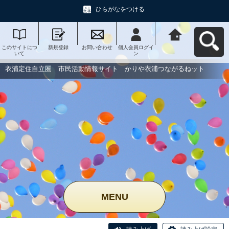
ひらがなをつける
このサイトにつ
新規登録
お問い合わせ
個人会員ログイ
衣浦定住自立
いて
ン
圏 市民活動情
報サイト かり
や衣浦つながる
衣浦定住自立圏 市民活動情報サイト かりや衣浦つながるねット
ねットへ戻る
MENU