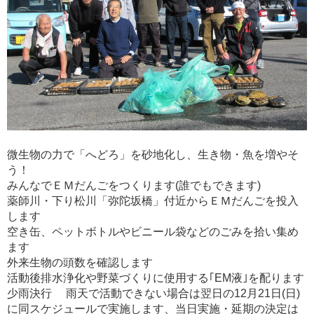
微生物の力で「へどろ」を砂地化し、生き物・魚を増やそ
う！
みんなでＥＭだんごをつくります(誰でもできます)
薬師川・下り松川「弥陀坂橋」付近からＥＭだんごを投入
します
空き缶、ペットボトルやビニール袋などのごみを拾い集め
ます
外来生物の頭数を確認します
活動後排水浄化や野菜づくりに使用する｢EM液｣を配ります
少雨決行 雨天で活動できない場合は翌日の12月21日(日)
に同スケジュールで実施します、当日実施・延期の決定は