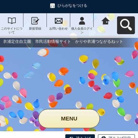
ひらがなをつける
このサイトにつ
新規登録
お問い合わせ
個人会員ログイ
衣浦定住自立
いて
ン
圏 市民活動情
報サイト かり
や衣浦つながる
衣浦定住自立圏 市民活動情報サイト かりや衣浦つながるねット
ねットへ戻る
MENU