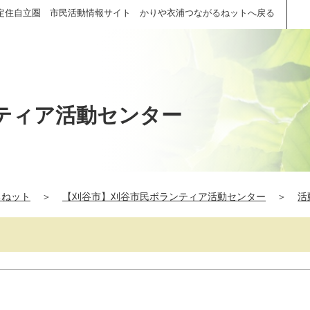
定住自立圏 市民活動情報サイト かりや衣浦つながるねットへ戻る
ティア活動センター
るねット
＞
【刈谷市】刈谷市民ボランティア活動センター
＞
活