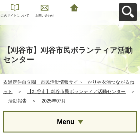
このサイトについて
お問い合わせ
衣浦定住自立圏 市
民活動情報サイト
かりや衣浦つながる
ねットへ戻る
【刈谷市】刈谷市民ボランティア活動
センター
衣浦定住自立圏 市民活動情報サイト かりや衣浦つながるね
ット
＞
【刈谷市】刈谷市民ボランティア活動センター
＞
活動報告
＞
2025年07月
Menu