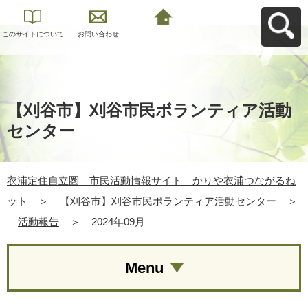
このサイトについて
お問い合わせ
衣浦定住自立圏 市
民活動情報サイト
かりや衣浦つながる
ねットへ戻る
【刈谷市】刈谷市民ボランティア活動
センター
衣浦定住自立圏 市民活動情報サイト かりや衣浦つながるね
ット
＞
【刈谷市】刈谷市民ボランティア活動センター
＞
活動報告
＞
2024年09月
Menu