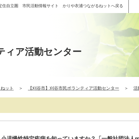
定住自立圏 市民活動情報サイト かりや衣浦つながるねットへ戻る
ティア活動センター
るねット
＞
【刈谷市】刈谷市民ボランティア活動センター
＞
活
】小児慢性特定疾病を知っていますか？「一般社団法人mir