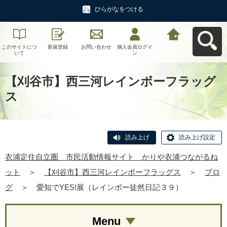
ひらがなをつける
このサイトにつ
新規登録
お問い合わせ
個人会員ログイ
衣浦定住自立
いて
ン
圏 市民活動情
報サイト かり
や衣浦つながる
ねットへ戻る
【刈谷市】西三河レインボーフラッグ
ス
読み上げ
読み上げ設定
衣浦定住自立圏 市民活動情報サイト かりや衣浦つながるね
ット
＞
【刈谷市】西三河レインボーフラッグス
＞
ブロ
グ
＞
愛知でYES!展（レインボー徒然日記３９）
Menu