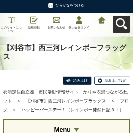
ひらがなをつける
このサイトにつ
新規登録
お問い合わせ
個人会員ログイ
衣浦定住自立
いて
ン
圏 市民活動情
報サイト かり
や衣浦つながる
ねットへ戻る
【刈谷市】西三河レインボーフラッグ
ス
読み上げ
読み上げ設定
衣浦定住自立圏 市民活動情報サイト かりや衣浦つながるね
ット
＞
【刈谷市】西三河レインボーフラッグス
＞
ブロ
グ
＞
ハッピーバースデー！（レインボー徒然日記３１）
Menu