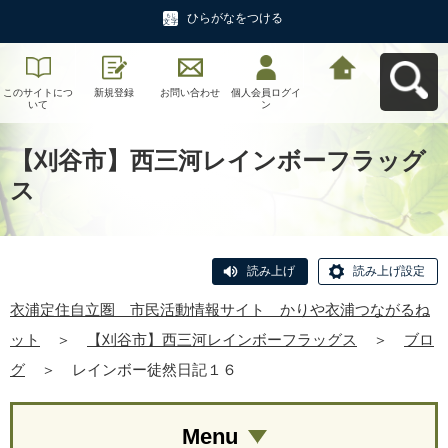
ひらがなをつける
このサイトにつ
新規登録
お問い合わせ
個人会員ログイ
衣浦定住自立
いて
ン
圏 市民活動情
報サイト かり
や衣浦つながる
ねットへ戻る
【刈谷市】西三河レインボーフラッグ
ス
読み上げ
読み上げ設定
衣浦定住自立圏 市民活動情報サイト かりや衣浦つながるね
ット
＞
【刈谷市】西三河レインボーフラッグス
＞
ブロ
グ
＞
レインボー徒然日記１６
Menu