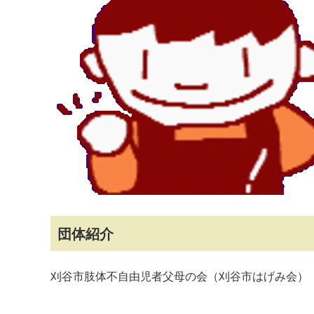
マイメディア検索
団体紹介
刈谷市肢体不自由児者父母の会（刈谷市はげみ会）