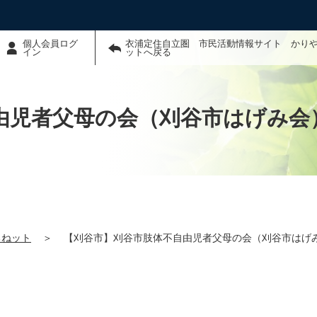
個人会員ログ
衣浦定住自立圏 市民活動情報サイト かり
イン
ットへ戻る
由児者父母の会（刈谷市はげみ会
るねット
＞
【刈谷市】刈谷市肢体不自由児者父母の会（刈谷市はげ