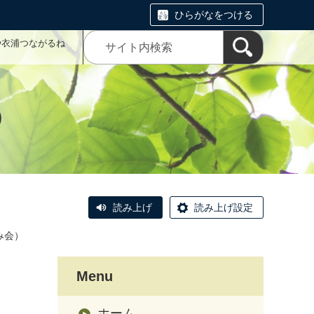
ひらがなをつける
や衣浦つながるね
）
読み上げ
読み上げ設定
み会）
Menu
ホーム