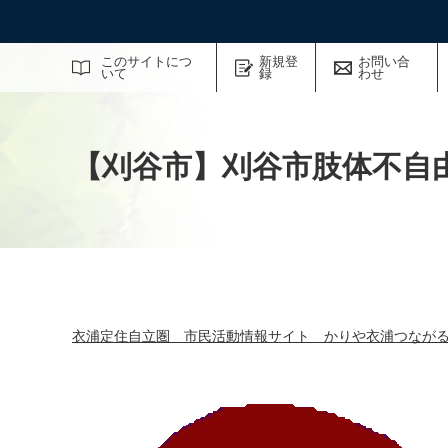
サイト内検索
このサイトにつ
新規登
お問い合
いて
録
わせ
【刈谷市】刈谷市肢体不自
衣浦定住自立圏 市民活動情報サイト かりや衣浦つなが