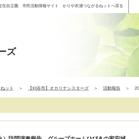
定住自立圏 市民活動情報サイト かりや衣浦つながるねットへ戻る
ーズ
るねット
＞
【刈谷市】オカリナシスターズ
＞
活動報告
＞
2
火）訪問演奏報告 グループホームひびきの家安城