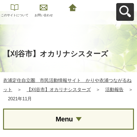
このサイトについて
お問い合わせ
衣浦定住自立圏 市
民活動情報サイト
かりや衣浦つながる
ねットへ戻る
【刈谷市】オカリナシスターズ
衣浦定住自立圏 市民活動情報サイト かりや衣浦つながるね
ット
＞
【刈谷市】オカリナシスターズ
＞
活動報告
＞
2021年11月
Menu