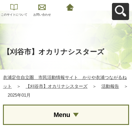
このサイトについて
お問い合わせ
衣浦定住自立圏 市
民活動情報サイト
かりや衣浦つながる
ねットへ戻る
【刈谷市】オカリナシスターズ
衣浦定住自立圏 市民活動情報サイト かりや衣浦つながるね
ット
＞
【刈谷市】オカリナシスターズ
＞
活動報告
＞
2025年01月
Menu