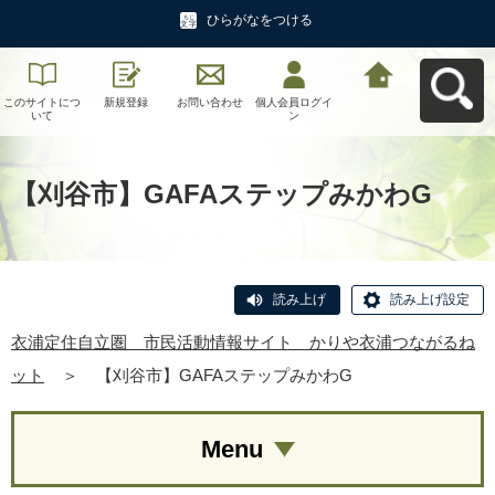
ひらがなをつける
このサイトにつ
新規登録
お問い合わせ
個人会員ログイ
衣浦定住自立
いて
ン
圏 市民活動情
報サイト かり
や衣浦つながる
ねットへ戻る
【刈谷市】GAFAステップみかわG
読み上げ
読み上げ設定
衣浦定住自立圏 市民活動情報サイト かりや衣浦つながるね
ット
＞
【刈谷市】GAFAステップみかわG
Menu