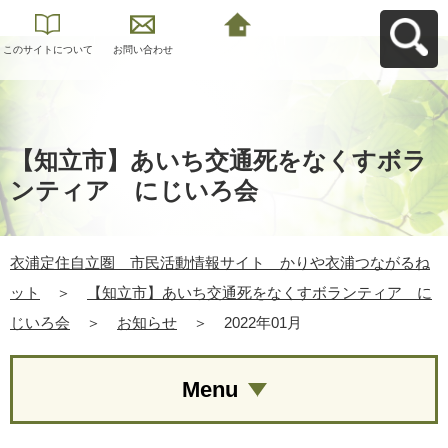
このサイトについて
お問い合わせ
衣浦定住自立圏 市
民活動情報サイト
かりや衣浦つながる
ねットへ戻る
【知立市】あいち交通死をなくすボラ
ンティア にじいろ会
衣浦定住自立圏 市民活動情報サイト かりや衣浦つながるね
ット
＞
【知立市】あいち交通死をなくすボランティア に
じいろ会
＞
お知らせ
＞
2022年01月
Menu