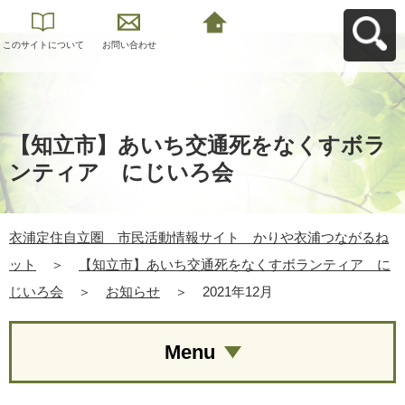
このサイトについて
お問い合わせ
衣浦定住自立圏 市
民活動情報サイト
かりや衣浦つながる
ねットへ戻る
【知立市】あいち交通死をなくすボラ
ンティア にじいろ会
衣浦定住自立圏 市民活動情報サイト かりや衣浦つながるね
ット
＞
【知立市】あいち交通死をなくすボランティア に
じいろ会
＞
お知らせ
＞
2021年12月
Menu