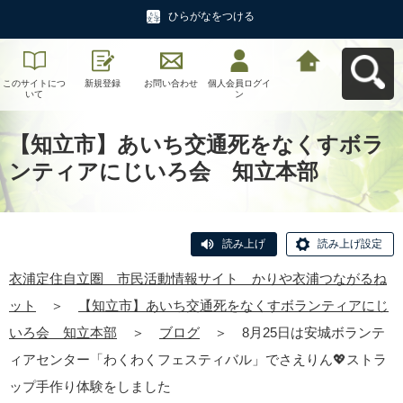
ひらがなをつける
このサイトにつ
新規登録
お問い合わせ
個人会員ログイ
衣浦定住自立
いて
ン
圏 市民活動情
報サイト かり
や衣浦つながる
ねットへ戻る
【知立市】あいち交通死をなくすボラ
ンティアにじいろ会 知立本部
読み上げ
読み上げ設定
衣浦定住自立圏 市民活動情報サイト かりや衣浦つながるね
ット
＞
【知立市】あいち交通死をなくすボランティアにじ
いろ会 知立本部
＞
ブログ
＞
8月25日は安城ボランテ
ィアセンター「わくわくフェスティバル」でさえりん💖ストラ
ップ手作り体験をしました