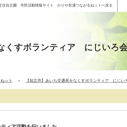
定住自立圏 市民活動情報サイト かりや衣浦つながるねットへ戻る
なくすボランティア にじいろ
るねット
＞
【知立市】あいち交通死をなくすボランティア にじい
ンティア活動を行いました