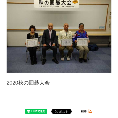
2
0
2
0
秋
の
囲
碁
大
会