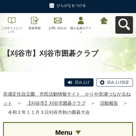
ひらがなをつける
このサイトにつ
新規登録
お問い合わせ
個人会員ログイ
衣浦定住自立
いて
ン
圏 市民活動情
報サイト かり
や衣浦つながる
ねットへ戻る
【刈谷市】刈谷市囲碁クラブ
読み上げ
読み上げ設定
衣浦定住自立圏 市民活動情報サイト かりや衣浦つながるね
ット
＞
【刈谷市】刈谷市囲碁クラブ
＞
活動報告
＞
令和２年１１月３日刈谷市秋の囲碁大会
Menu