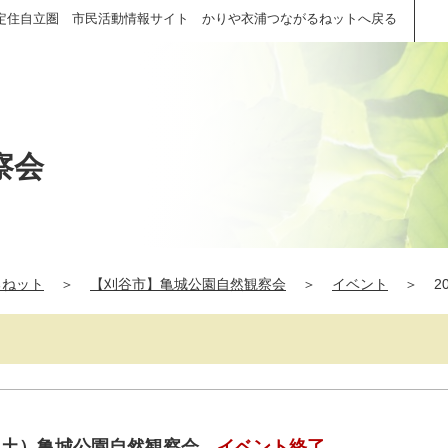
定住自立圏 市民活動情報サイト かりや衣浦つながるねットへ戻る
察会
るねット
＞
【刈谷市】亀城公園自然観察会
＞
イベント
＞
2
（土）亀城公園自然観察会
イベント終了