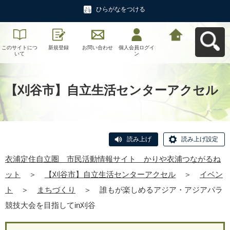
ひらがなをつける
このサイトにつ
新規登録
お問い合わせ
個人会員ログイ
衣浦定住自立
いて
ン
圏 市民活動情
報サイト かり
や衣浦つながる
ねットへ戻る
【刈谷市】自立生活センターアクセル
読み上げ
読み上げ設定
衣浦定住自立圏 市民活動情報サイト かりや衣浦つながるね
ット
＞
【刈谷市】自立生活センターアクセル
＞
イベン
ト
＞
まちづくり
＞
誰もが楽しめるアジア・アジアパラ
競技大会を目指してin刈谷