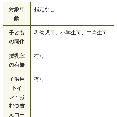
対象年
指定なし
齢
子ども
乳幼児可、小学生可、中高生可
の同伴
授乳室
有り
の有無
子供用
有り
トイ
レ・お
むつ替
えコー