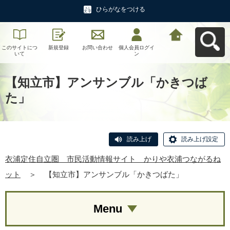
ひらがなをつける
このサイトにつ
新規登録
お問い合わせ
個人会員ログイ
衣浦定住自立
いて
ン
圏 市民活動情
報サイト かり
や衣浦つながる
ねットへ戻る
【知立市】アンサンブル「かきつば
た」
読み上げ
読み上げ設定
衣浦定住自立圏 市民活動情報サイト かりや衣浦つながるね
ット
＞
【知立市】アンサンブル「かきつばた」
Menu