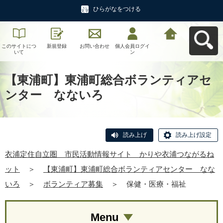
ひらがなをつける
このサイトにつ
新規登録
お問い合わせ
個人会員ログイ
衣浦定住自立
いて
ン
圏 市民活動情
報サイト かり
や衣浦つながる
ねットへ戻る
【東浦町】東浦町総合ボランティアセ
ンター なないろ
読み上げ
読み上げ設定
衣浦定住自立圏 市民活動情報サイト かりや衣浦つながるね
ット
＞
【東浦町】東浦町総合ボランティアセンター なな
いろ
＞
ボランティア募集
＞
保健・医療・福祉
Menu