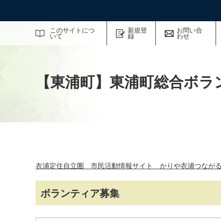
サイト内検索
このサイトにつ
新規登
お問い合
いて
録
わせ
【東浦町】東浦町総合ボラ
衣浦定住自立圏 市民活動情報サイト かりや衣浦つなが
ボランティア募集