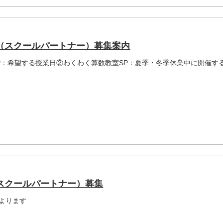
（スクールパートナー）募集案内
P：希望する授業日②わくわく算数教室SP：夏季・冬季休業中に開催す
スクールパートナー）募集
よります