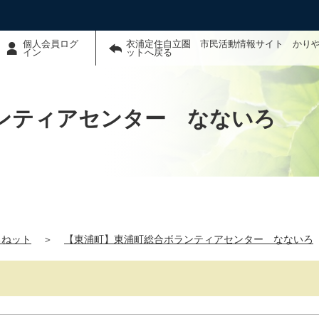
個人会員ログ
衣浦定住自立圏 市民活動情報サイト かり
イン
ットへ戻る
ンティアセンター なないろ
るねット
＞
【東浦町】東浦町総合ボランティアセンター なないろ