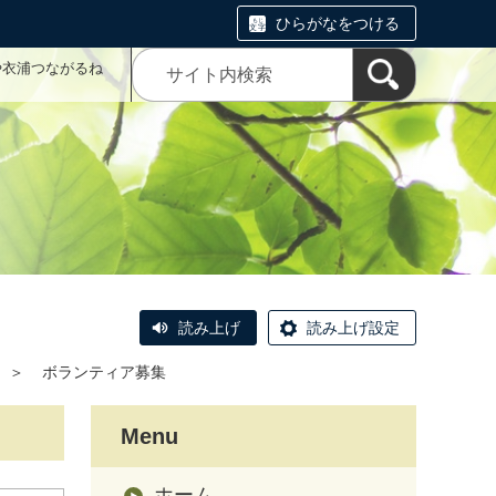
ひらがなをつける
や衣浦つながるね
読み上げ
読み上げ設定
＞
ボランティア募集
Menu
ホーム