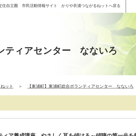
定住自立圏 市民活動情報サイト かりや衣浦つながるねットへ戻る
ンティアセンター なないろ
るねット
＞
【東浦町】東浦町総合ボランティアセンター なないろ
ティア養成講座 やさしく耳を傾ける～傾聴の第一歩を