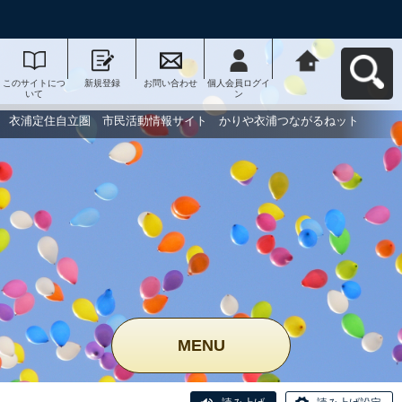
このサイトにつ
新規登録
お問い合わせ
個人会員ログイ
衣浦定住自立
いて
ン
圏 市民活動情
報サイト かり
や衣浦つながる
衣浦定住自立圏 市民活動情報サイト かりや衣浦つながるねット
ねットへ戻る
MENU