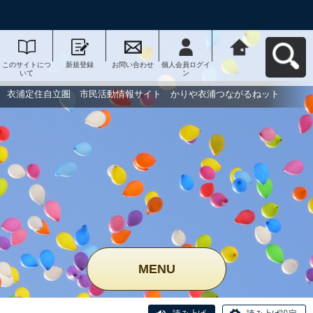
このサイトにつ
新規登録
お問い合わせ
個人会員ログイ
衣浦定住自立
いて
ン
圏 市民活動情
報サイト かり
や衣浦つながる
衣浦定住自立圏 市民活動情報サイト かりや衣浦つながるねット
ねットへ戻る
MENU