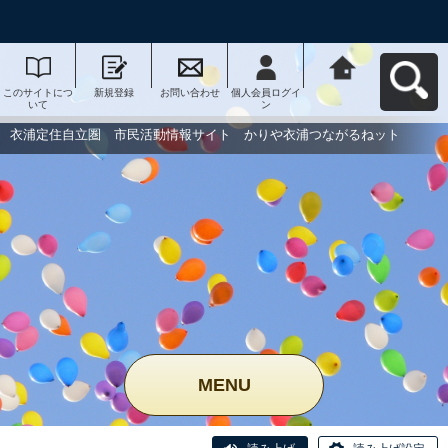
このサイトにつ
新規登録
お問い合わせ
個人会員ログイ
衣浦定住自立
いて
ン
圏 市民活動情
報サイト かり
や衣浦つながる
衣浦定住自立圏 市民活動情報サイト かりや衣浦つながるねット
ねットへ戻る
MENU