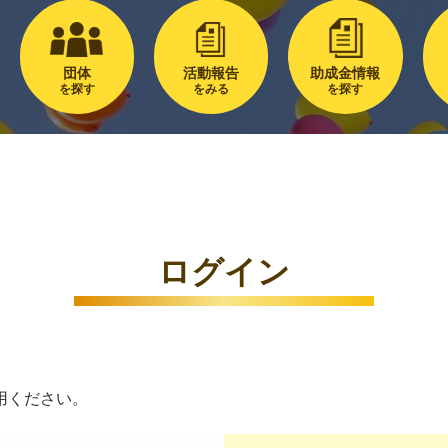
団体
活動報告
助成金情報
を探す
をみる
を探す
ログイン
用ください。