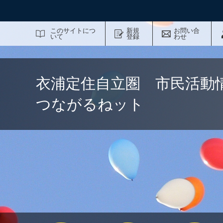
サイト内検索
このサイトにつ
新規
お問い合
いて
登録
わせ
衣浦定住自立圏 市民活動
つながるねット