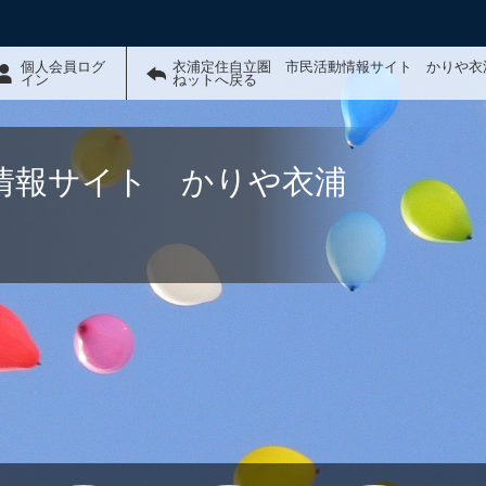
個人会員ログ
衣浦定住自立圏 市民活動情報サイト かりや衣
イン
ねットへ戻る
情報サイト かりや衣浦