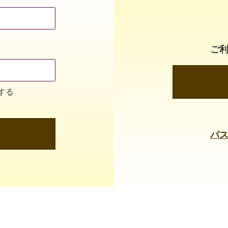
ご
する
パ