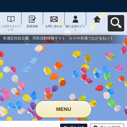
このサイトにつ
新規登録
お問い合わせ
個人会員ログイ
衣浦定住自立
いて
ン
圏 市民活動情
報サイト かり
や衣浦つながる
衣浦定住自立圏 市民活動情報サイト かりや衣浦つながるねット
ねットへ戻る
MENU