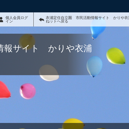
個人会員ログ
衣浦定住自立圏 市民活動情報サイト かりや衣
イン
ねットへ戻る
情報サイト かりや衣浦