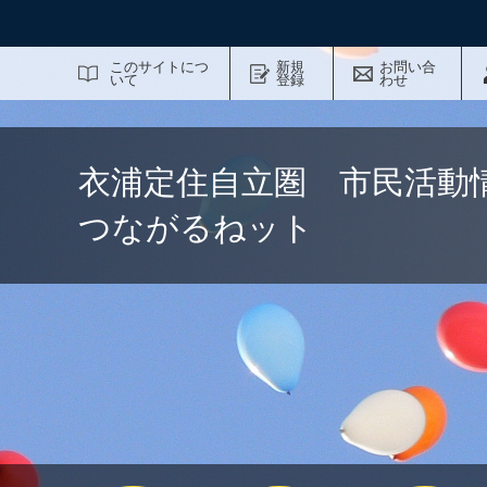
サイト内検索
このサイトにつ
新規
お問い合
いて
登録
わせ
衣浦定住自立圏 市民活動
つながるねット