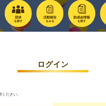
団体
活動報告
助成金情報
を探す
をみる
を探す
ログイン
用ください。