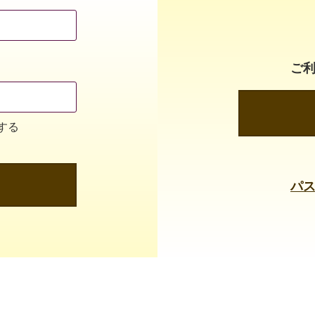
ご
する
パ