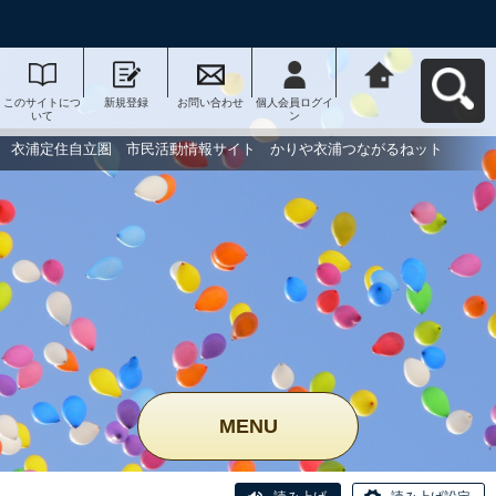
このサイトにつ
新規登録
お問い合わせ
個人会員ログイ
衣浦定住自立
いて
ン
圏 市民活動情
報サイト かり
や衣浦つながる
衣浦定住自立圏 市民活動情報サイト かりや衣浦つながるねット
ねットへ戻る
MENU