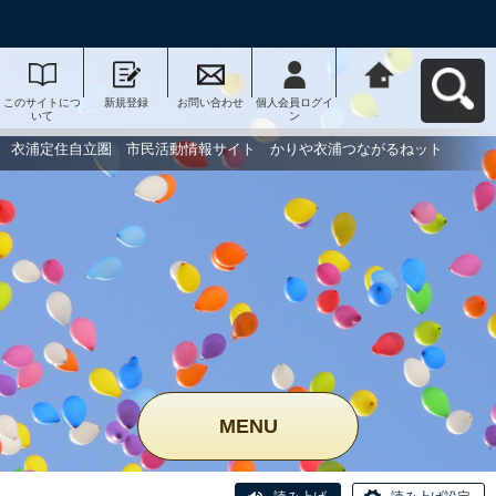
このサイトにつ
新規登録
お問い合わせ
個人会員ログイ
衣浦定住自立
いて
ン
圏 市民活動情
報サイト かり
や衣浦つながる
衣浦定住自立圏 市民活動情報サイト かりや衣浦つながるねット
ねットへ戻る
MENU